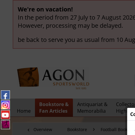
We're on vacation!
In the period from 27 July to 7 August 202
However, processing may be delayed.
be back to serve you as usual from 10 Aug
Bookstore &
Antiquariat &
Collecto
Home
Fan Articles
Memorabilia
Highligh
C
Overview
Bookstore
Football Books