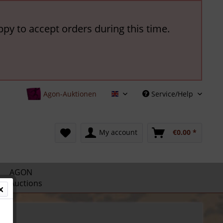
ppy to accept orders during this time.
Agon-Auktionen
Service/Help
English
My account
€0.00 *
AGON
Auctions