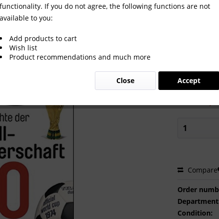
functionality. If you do not agree, the following functions are not
available to you:
ll-Weltmeisterschaft in 100 Obj
Add products to cart
Wish list
Product recommendations and much more
€19.99
Close
Accept
Prices incl. VA
Delivery t
Compare
Order numb
Department
Condition: