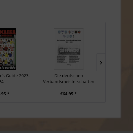
r's Guide 2023-
Die deutschen
Als Hölze
24
Verbandsmeisterschaften
platzte -
1903 – 1914
.95 *
€64.95 *
€1