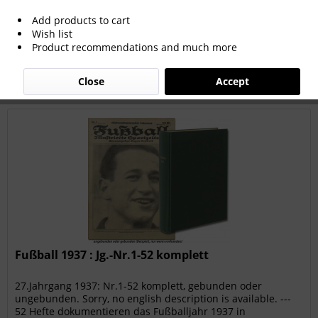
Add products to cart
Wish list
Filter
Product recommendations and much more
Close
Accept
Fußball 1937 : Jg.-Nr.1-52 komplett
27.Jahrgang 1937: Nr.1-52 komplett, gebunden oder
ungebunden. Sorry, no english description is available. ---
52 Hefte dokumentieren das Fußballjahr 1937 in