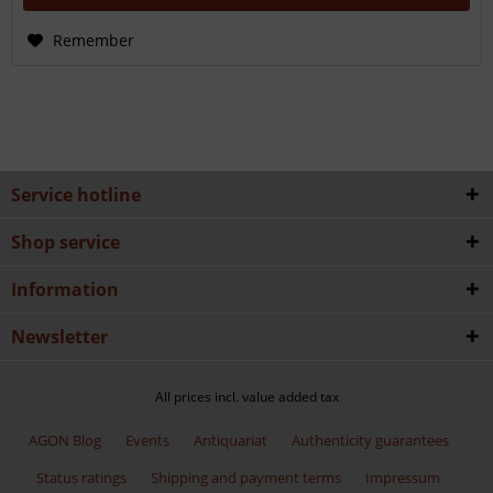
Remember
Service hotline
Shop service
Information
Newsletter
All prices incl. value added tax
AGON Blog
Events
Antiquariat
Authenticity guarantees
Status ratings
Shipping and payment terms
Impressum