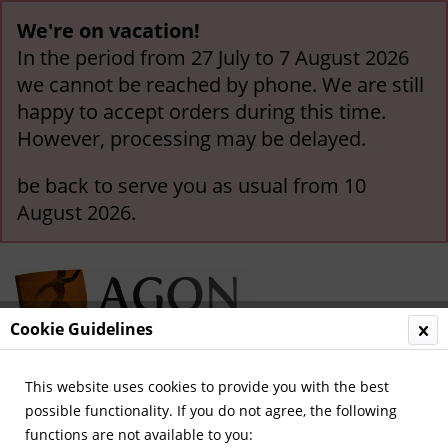
We're on vacation!
In the period from 27 July to 7 August 2026
we cannot be reached by phone. We are still
happy to accept orders during this time.
However, processing may be delayed.
be back to serve you as usual from 10
August 2026.
Cookie Guidelines
This website uses cookies to provide you with the best
Menu
possible functionality. If you do not agree, the following
functions are not available to you:
Fußball - Volumes