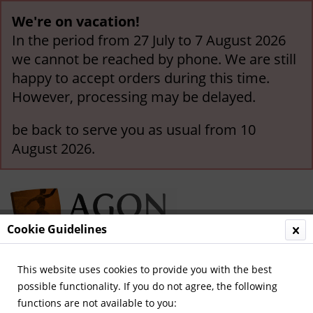
We're on vacation!
In the period from 27 July to 7 August 2026
we cannot be reached by phone. We are still
happy to accept orders during this time.
However, processing may be delayed.
be back to serve you as usual from 10
August 2026.
Cookie Guidelines
This website uses cookies to provide you with the best
Menu
possible functionality. If you do not agree, the following
functions are not available to you:
Stickers