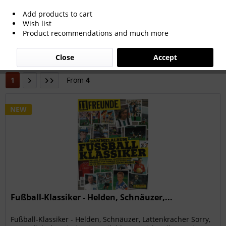
Add products to cart
Wish list
Filter
Product recommendations and much more
Close
Accept
1
From
4
NEW
Fußball-Klassiker - Helden, Schnäuzer,...
Fußball-Klassiker - Helden, Schnäuzer, Lattenkracher Sorry,