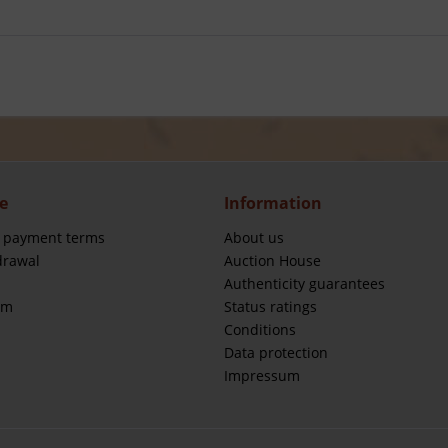
e
Information
 payment terms
About us
drawal
Auction House
Authenticity guarantees
rm
Status ratings
Conditions
Data protection
Impressum