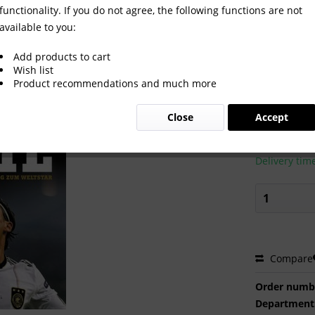
functionality. If you do not agree, the following functions are not
available to you:
g zum Weltstar
Add products to cart
Wish list
Product recommendations and much more
€18.00
Close
Accept
Prices incl. VA
Ready to s
Delivery tim
Compare
Order numb
Department