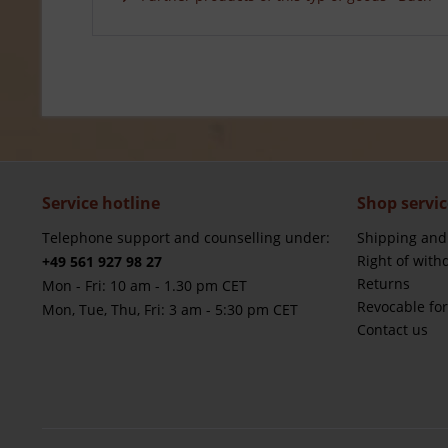
Service hotline
Shop servic
Telephone support and counselling under:
Shipping and
Right of with
+49 561 927 98 27
Returns
Mon - Fri: 10 am - 1.30 pm CET
Revocable fo
Mon, Tue, Thu, Fri: 3 am - 5:30 pm CET
Contact us