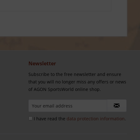
Newsletter
Subscribe to the free newsletter and ensure
that you will no longer miss any offers or news
of AGON SportsWorld online shop.
I have read the
data protection information
.