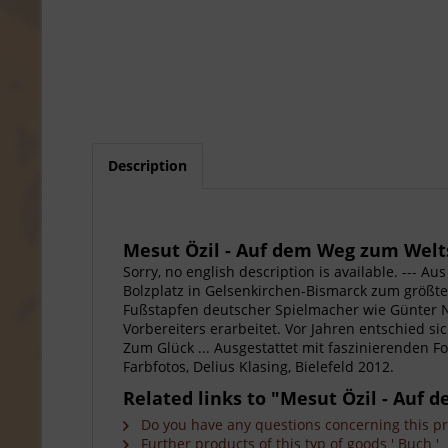
Description
Mesut Özil - Auf dem Weg zum Welt
Sorry, no english description is available. --
Bolzplatz in Gelsenkirchen-Bismarck zum größten
Fußstapfen deutscher Spielmacher wie Günter N
Vorbereiters erarbeitet. Vor Jahren entschied 
Zum Glück ... Ausgestattet mit faszinierenden Fo
Farbfotos, Delius Klasing, Bielefeld 2012.
Related links to "Mesut Özil - Auf
Do you have any questions concerning this p
Further products of this typ of goods ' Buch '