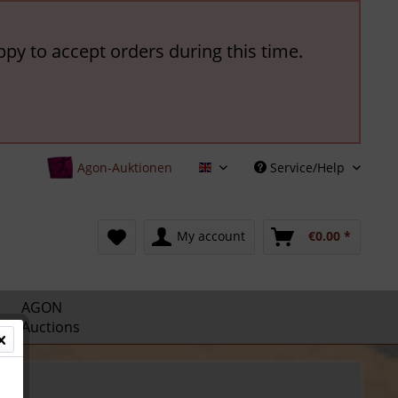
ppy to accept orders during this time.
Agon-Auktionen
Service/Help
English
My account
€0.00 *
AGON
Auctions