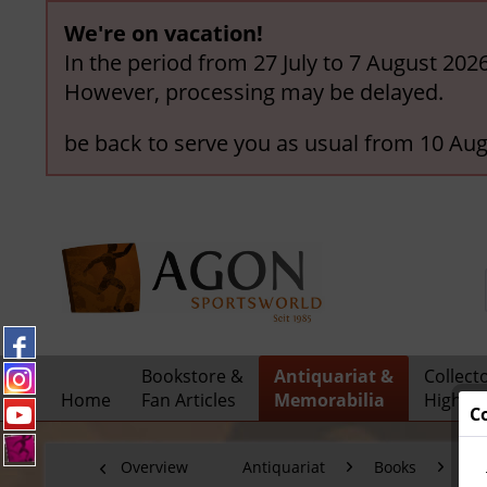
We're on vacation!
In the period from 27 July to 7 August 202
However, processing may be delayed.
be back to serve you as usual from 10 Aug
Bookstore &
Antiquariat &
Collect
Home
Fan Articles
Memorabilia
Highlig
C
Overview
Antiquariat
Books
Fo