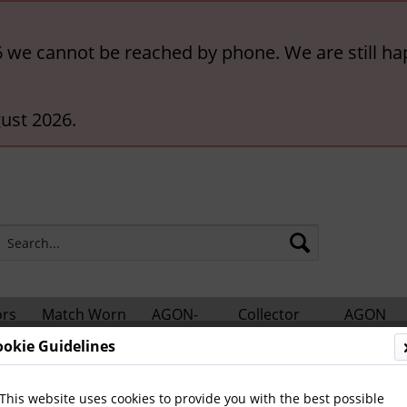
6 we cannot be reached by phone. We are still ha
ust 2026.
ors
Match Worn
AGON-
Collector
AGON
hts
Shirts
BigCards
Accessories
Catalogs
ookie Guidelines
otball Books
German-language Biographies
This website uses cookies to provide you with the best possible