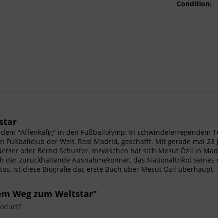
Condition:
star
- Aus dem "Affenkäfig" in den Fußballolymp: In schwindelerregende
 Fußballclub der Welt, Real Madrid, geschafft. Mit gerade mal 23 J
etzer oder Bernd Schuster. Inzwischen hat sich Mesut Özil in Ma
sich der zurückhaltende Ausnahmekönner, das Nationaltrikot seine
tos, ist diese Biografie das erste Buch über Mesut Özil überhaupt.
 dem Weg zum Weltstar"
roduct?