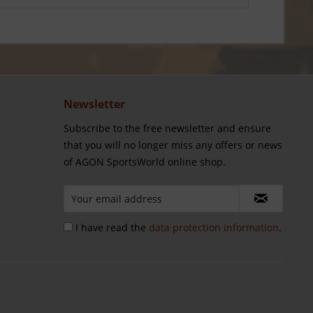
Newsletter
Subscribe to the free newsletter and ensure
that you will no longer miss any offers or news
of AGON SportsWorld online shop.
I have read the
data protection information
.