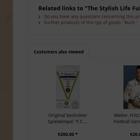
Related links to "The Stylish Life Fu
Do you have any questions concerning this p
Further products of this typ of goods ' Buch '
Customers also viewed
Original bestickter
Walter, Frit
Spielwimpel "F.C....
Football Germ
€200.00 *
€20.