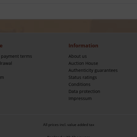
e
Information
 payment terms
About us
drawal
Auction House
Authenticity guarantees
rm
Status ratings
Conditions
Data protection
Impressum
All prices incl. value added tax