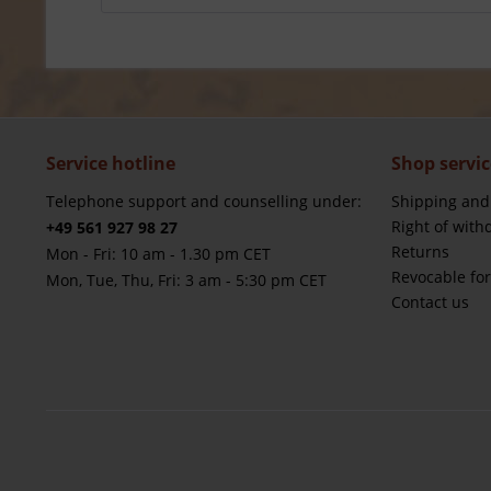
Service hotline
Shop servic
Telephone support and counselling under:
Shipping and
Right of with
+49 561 927 98 27
Returns
Mon - Fri: 10 am - 1.30 pm CET
Revocable fo
Mon, Tue, Thu, Fri: 3 am - 5:30 pm CET
Contact us