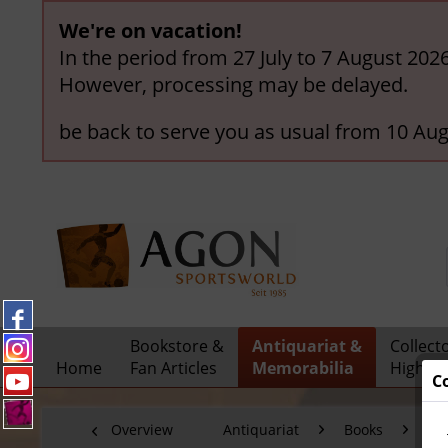
We're on vacation!
In the period from 27 July to 7 August 202
However, processing may be delayed.
be back to serve you as usual from 10 Aug
Bookstore &
Antiquariat &
Collect
Home
Fan Articles
Memorabilia
Highlig
C
Overview
Antiquariat
Books
Fo