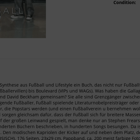
Condition:
ie Synthese aus Fußball und Lifestyle ein Buch, das nicht nur Fußbal
ußballervillen) bis Boulevard (VIPs und WAGs). Was haben die Gall
und David Beckham gemeinsam? Sie alle sind Grenzgänger zwische
gende Fußballer, Fußball spielende Literaturnobelpreisträger oder
, die Popstars werden (und einen Fußballverein u bernehmen woll
 sorgen gleichsam dafür, dass der Fußball sich für breitere Massen
f der großen Leinwand gespielt, man denke nur an Stephen Frears 
hunderten Büchern beschrieben, in hunderten Songs besungen. Da is
n. Den modischen Kapriolen der Kicker auf und neben dem Platz, d
SCH). 176 Seiten, 23x29 cm, Pappband, ca. 200 meist farbige Fot