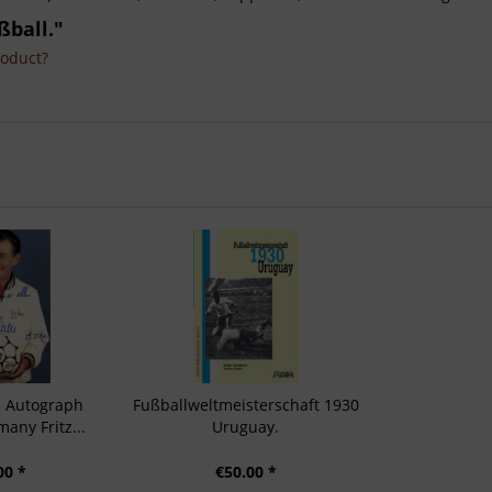
ßball."
roduct?
z: Autograph
Fußballweltmeisterschaft 1930
any Fritz...
Uruguay.
00 *
€50.00 *