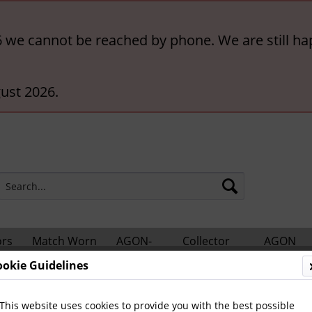
6 we cannot be reached by phone. We are still ha
ust 2026.
ors
Match Worn
AGON-
Collector
AGON
hts
Shirts
BigCards
Accessories
Catalogs
ookie Guidelines
otball Books
General
This website uses cookies to provide you with the best possible