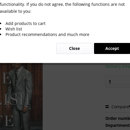
functionality. If you do not agree, the following functions are not
available to you:
Add products to cart
Wish list
Product recommendations and much more
€40.00
Close
Accept
Prices incl. VA
Ready to s
Delivery tim
Compare
Order numb
Department