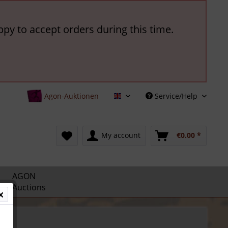
ppy to accept orders during this time.
Agon-Auktionen
Service/Help
English
My account
€0.00 *
AGON
Auctions