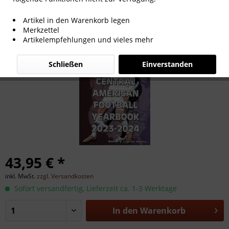
The North & Central American Football
Artikel in den Warenkorb legen
Yearbook 2023-2024
Merkzettel
Artikelempfehlungen und vieles mehr
Schließen
Einverstanden
43,95 € *
inkl. MwSt.
zzgl. Versandkosten
Sofort versandfertig, Lieferzeit ca. 1-3 Werktage
In den
Warenkorb