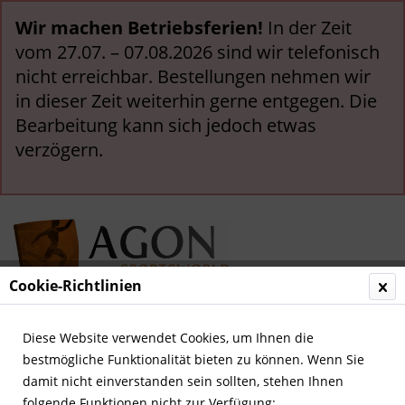
Wir machen Betriebsferien!
In der Zeit
vom 27.07. – 07.08.2026 sind wir telefonisch
nicht erreichbar. Bestellungen nehmen wir
in dieser Zeit weiterhin gerne entgegen. Die
Bearbeitung kann sich jedoch etwas
verzögern.
Cookie-Richtlinien
Menü
Diese Website verwendet Cookies, um Ihnen die
bestmögliche Funktionalität bieten zu können. Wenn Sie
Übersicht
Weltfußball
damit nicht einverstanden sein sollten, stehen Ihnen
folgende Funktionen nicht zur Verfügung: