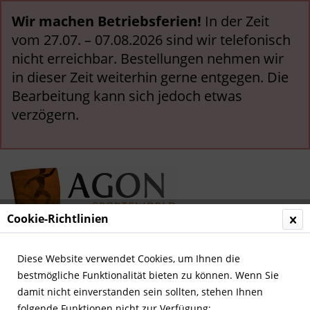
Wir machen Betriebsferien!
In der Zeit
vom 27.07. – 07.08.2026 sind wir telefonisch
nicht erreichbar. Bestellungen nehmen wir
in dieser Zeit weiterhin gerne entgegen. Die
Bearbeitung kann sich jedoch etwas
verzögern.
Cookie-Richtlinien
Menü
Diese Website verwendet Cookies, um Ihnen die
bestmögliche Funktionalität bieten zu können. Wenn Sie
AGON Kataloge
damit nicht einverstanden sein sollten, stehen Ihnen
folgende Funktionen nicht zur Verfügung: