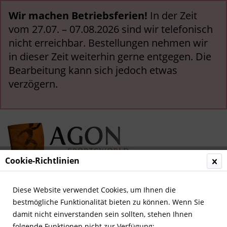
Wir machen Betriebsferien!
In der Zeit
vom 27.07. – 07.08.2026 sind wir telefonisch
nicht erreichbar. Bestellungen nehmen wir
in dieser Zeit weiterhin gerne entgegen. Die
Bearbeitung kann sich jedoch etwas
verzögern.
Cookie-Richtlinien
Menü
Diese Website verwendet Cookies, um Ihnen die
bestmögliche Funktionalität bieten zu können. Wenn Sie
Übersicht
Weltfußball
damit nicht einverstanden sein sollten, stehen Ihnen
folgende Funktionen nicht zur Verfügung: