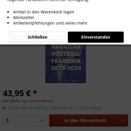
The South American Football Yearbook
Artikel in den Warenkorb legen
2023-2024
Merkzettel
Artikelempfehlungen und vieles mehr
Schließen
Einverstanden
43,95 € *
inkl. MwSt.
zzgl. Versandkosten
Sofort versandfertig, Lieferzeit ca. 1-3 Werktage
In den
Warenkorb