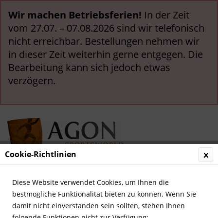
Wir machen Betriebsferien!
In der Zeit
vom 27.07. – 07.08.2026 sind wir telefonisch
nicht erreichbar. Bestellungen nehmen wir
in dieser Zeit weiterhin gerne entgegen. Die
Bearbeitung kann sich jedoch etwas
verzögern.
Cookie-Richtlinien
Menü
Diese Website verwendet Cookies, um Ihnen die
bestmögliche Funktionalität bieten zu können. Wenn Sie
Deutsche Vereine
damit nicht einverstanden sein sollten, stehen Ihnen
folgende Funktionen nicht zur Verfügung: