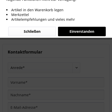
Kontaktformular
Artikel in den Warenkorb legen
Merkzettel
Schreiben Sie uns eine E-Mail.
Artikelempfehlungen und vieles mehr
Wir freuen uns auf Ihre Kontaktaufnahme.
Schließen
Einverstanden
Kontaktformular