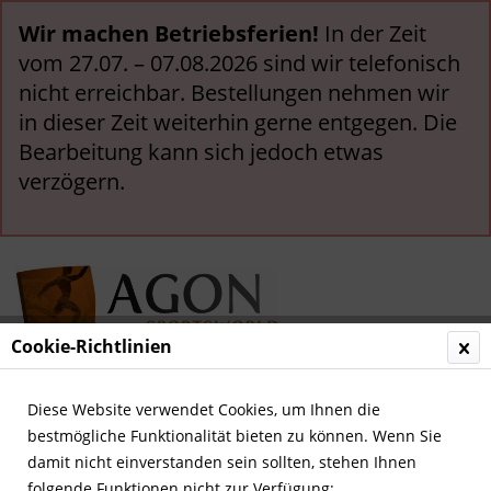
Wir machen Betriebsferien!
In der Zeit
vom 27.07. – 07.08.2026 sind wir telefonisch
nicht erreichbar. Bestellungen nehmen wir
in dieser Zeit weiterhin gerne entgegen. Die
Bearbeitung kann sich jedoch etwas
verzögern.
Cookie-Richtlinien
Menü
Diese Website verwendet Cookies, um Ihnen die
bestmögliche Funktionalität bieten zu können. Wenn Sie
Kontaktformular
damit nicht einverstanden sein sollten, stehen Ihnen
folgende Funktionen nicht zur Verfügung: