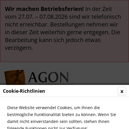
Wir machen Betriebsferien!
In der Zeit
vom 27.07. – 07.08.2026 sind wir telefonisch
nicht erreichbar. Bestellungen nehmen wir
in dieser Zeit weiterhin gerne entgegen. Die
Bearbeitung kann sich jedoch etwas
verzögern.
Cookie-Richtlinien
Menü
Diese Website verwendet Cookies, um Ihnen die
bestmögliche Funktionalität bieten zu können. Wenn Sie
Übersicht
Fußball in Deutschland
damit nicht einverstanden sein sollten, stehen Ihnen
folgende Funktionen nicht zur Verfügung: