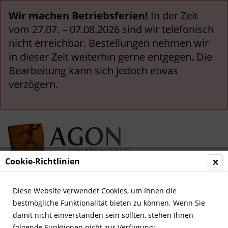
Wir machen Betriebsferien!
In der Zeit
vom 27.07. – 07.08.2026 sind wir telefonisch
nicht erreichbar. Bestellungen nehmen wir
in dieser Zeit weiterhin gerne entgegen. Die
Bearbeitung kann sich jedoch etwas
verzögern.
Cookie-Richtlinien
Menü
Diese Website verwendet Cookies, um Ihnen die
bestmögliche Funktionalität bieten zu können. Wenn Sie
Übersicht
Weltfußball
damit nicht einverstanden sein sollten, stehen Ihnen
folgende Funktionen nicht zur Verfügung: