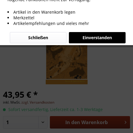
The Asian Football Yearbook 2021/2022
Artikel in den Warenkorb legen
Merkzettel
Artikelempfehlungen und vieles mehr
Schließen
Einverstanden
43,95 € *
inkl. MwSt.
zzgl. Versandkosten
Sofort versandfertig, Lieferzeit ca. 1-3 Werktage
In den
Warenkorb