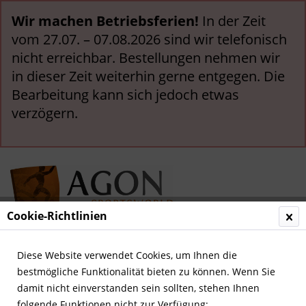
Wir machen Betriebsferien!
In der Zeit
vom 27.07. – 07.08.2026 sind wir telefonisch
nicht erreichbar. Bestellungen nehmen wir
in dieser Zeit weiterhin gerne entgegen. Die
Bearbeitung kann sich jedoch etwas
verzögern.
Cookie-Richtlinien
Menü
Diese Website verwendet Cookies, um Ihnen die
bestmögliche Funktionalität bieten zu können. Wenn Sie
Übersicht
Deutsche Nationalspieler
damit nicht einverstanden sein sollten, stehen Ihnen
folgende Funktionen nicht zur Verfügung: