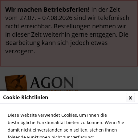
Wir machen Betriebsferien!
In der Zeit
vom 27.07. – 07.08.2026 sind wir telefonisch
nicht erreichbar. Bestellungen nehmen wir
in dieser Zeit weiterhin gerne entgegen. Die
Bearbeitung kann sich jedoch etwas
verzögern.
Cookie-Richtlinien
Menü
Diese Website verwendet Cookies, um Ihnen die
bestmögliche Funktionalität bieten zu können. Wenn Sie
Übersicht
Deutsche Nationalspieler
damit nicht einverstanden sein sollten, stehen Ihnen
folgende Funktionen nicht zur Verfügung: