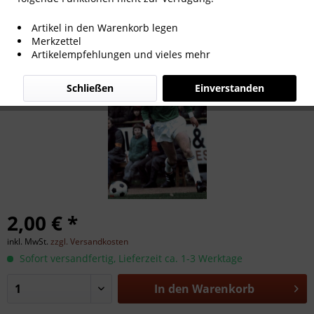
Dietmar Danner
Artikel in den Warenkorb legen
Merkzettel
Artikelempfehlungen und vieles mehr
Schließen
Einverstanden
2,00 € *
inkl. MwSt.
zzgl. Versandkosten
Sofort versandfertig, Lieferzeit ca. 1-3 Werktage
In den
Warenkorb