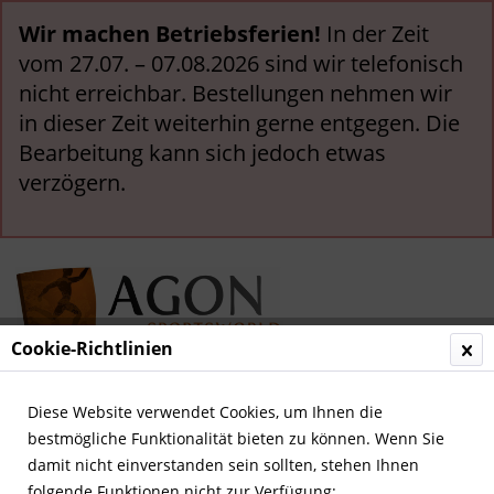
Wir machen Betriebsferien!
In der Zeit
vom 27.07. – 07.08.2026 sind wir telefonisch
nicht erreichbar. Bestellungen nehmen wir
in dieser Zeit weiterhin gerne entgegen. Die
Bearbeitung kann sich jedoch etwas
verzögern.
Cookie-Richtlinien
Menü
Diese Website verwendet Cookies, um Ihnen die
bestmögliche Funktionalität bieten zu können. Wenn Sie
Übersicht
Deutsche Nationalspieler
damit nicht einverstanden sein sollten, stehen Ihnen
folgende Funktionen nicht zur Verfügung: