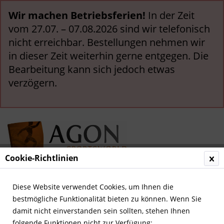
Wir machen Betriebsferien!
In der Zeit
vom 27.07. – 07.08.2026 sind wir telefonisch
nicht erreichbar. Bestellungen nehmen wir
in dieser Zeit weiterhin gerne entgegen. Die
Bearbeitung kann sich jedoch etwas
verzögern.
Cookie-Richtlinien
Menü
Diese Website verwendet Cookies, um Ihnen die
bestmögliche Funktionalität bieten zu können. Wenn Sie
Übersicht
Deutsche Nationalspieler
damit nicht einverstanden sein sollten, stehen Ihnen
folgende Funktionen nicht zur Verfügung: