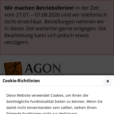
Wir machen Betriebsferien!
In der Zeit
vom 27.07. – 07.08.2026 sind wir telefonisch
nicht erreichbar. Bestellungen nehmen wir
in dieser Zeit weiterhin gerne entgegen. Die
Bearbeitung kann sich jedoch etwas
verzögern.
Cookie-Richtlinien
Menü
Diese Website verwendet Cookies, um Ihnen die
bestmögliche Funktionalität bieten zu können. Wenn Sie
Übersicht
Deutsche Nationalspieler
damit nicht einverstanden sein sollten, stehen Ihnen
folgende Funktionen nicht zur Verfügung: