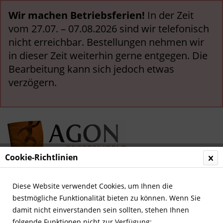
Wir machen Betriebsferien!
In der Zeit
vom 27.07. – 07.08.2026 sind wir telefonisch
nicht erreichbar. Bestellungen nehmen wir
in dieser Zeit weiterhin gerne entgegen. Die
Bearbeitung kann sich jedoch etwas
verzögern.
Cookie-Richtlinien
Menü
Diese Website verwendet Cookies, um Ihnen die
bestmögliche Funktionalität bieten zu können. Wenn Sie
Übersicht
Deutsche Nationalspieler
damit nicht einverstanden sein sollten, stehen Ihnen
folgende Funktionen nicht zur Verfügung: