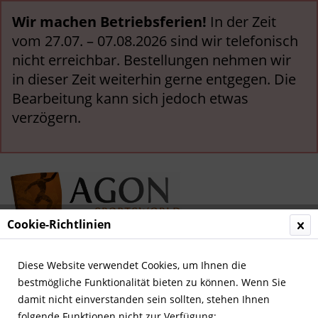
Wir machen Betriebsferien!
In der Zeit
vom 27.07. – 07.08.2026 sind wir telefonisch
nicht erreichbar. Bestellungen nehmen wir
in dieser Zeit weiterhin gerne entgegen. Die
Bearbeitung kann sich jedoch etwas
verzögern.
Cookie-Richtlinien
Menü
Diese Website verwendet Cookies, um Ihnen die
bestmögliche Funktionalität bieten zu können. Wenn Sie
Übersicht
Deutsche Nationalspieler
damit nicht einverstanden sein sollten, stehen Ihnen
folgende Funktionen nicht zur Verfügung: