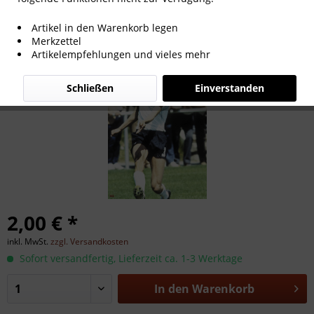
Manfred Bockenfeld
Artikel in den Warenkorb legen
Merkzettel
Artikelempfehlungen und vieles mehr
Schließen
Einverstanden
2,00 € *
inkl. MwSt.
zzgl. Versandkosten
Sofort versandfertig, Lieferzeit ca. 1-3 Werktage
In den
Warenkorb