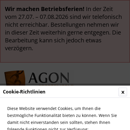
Wir machen Betriebsferien!
In der Zeit
vom 27.07. – 07.08.2026 sind wir telefonisch
nicht erreichbar. Bestellungen nehmen wir
in dieser Zeit weiterhin gerne entgegen. Die
Bearbeitung kann sich jedoch etwas
verzögern.
Cookie-Richtlinien
Menü
Diese Website verwendet Cookies, um Ihnen die
bestmögliche Funktionalität bieten zu können. Wenn Sie
Übersicht
Deutsche Nationalspieler
damit nicht einverstanden sein sollten, stehen Ihnen
folgende Funktionen nicht zur Verfügung: