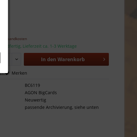
 *
l. Versandkosten
sandfertig, Lieferzeit ca. 1-3 Werktage
In den
Warenkorb
hen
Merken
BC6119
AGON BigCards
Neuwertig
passende Archivierung, siehe unten