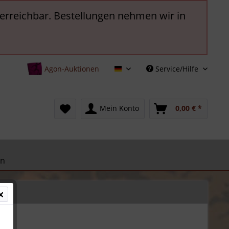
t erreichbar. Bestellungen nehmen wir in
Agon-Auktionen
Service/Hilfe
Deutsch
Mein Konto
0,00 € *
en