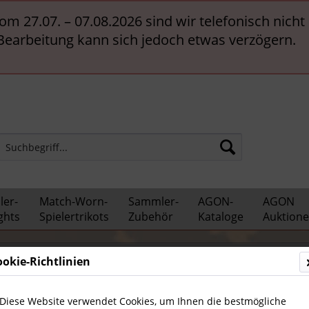
vom 27.07. – 07.08.2026 sind wir telefonisch nich
 Bearbeitung kann sich jedoch etwas verzögern.
er-
Match-Worn-
Sammler-
AGON-
AGON
ghts
Spielertrikots
Zubehör
Kataloge
Auktion
eister & Pokalsieger
ookie-Richtlinien
Diese Website verwendet Cookies, um Ihnen die bestmögliche