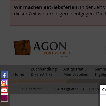
Wir machen Betriebsferien!
In der Zeit 
dieser Zeit weiterhin gerne entgegen. Die
Buchhandlung
Antiquariat &
Samml
Home
& Fan-Artikel
Memorabilien
Highli
Übersicht
AGON BigCards
Deutsche M
C