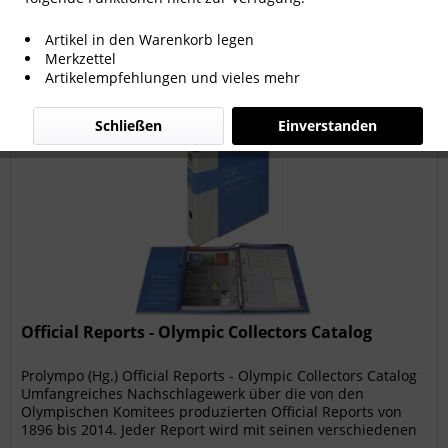
Filtern
Artikel in den Warenkorb legen
Merkzettel
Artikelempfehlungen und vieles mehr
Schließen
Einverstanden
Official Reports - Olympic Collectors Catalog
Prolympo (Hg.) Official Reports - Olympic Collectors Catalog
Umfangreiches Nachschlagewerk über die von den
Olympischen Komitees produzierten Official Reports von
1896 bis 2014. Jeder Report wird mit seinen verschiedenen
Varianten und...