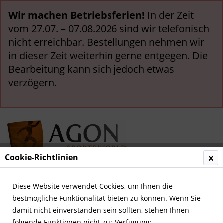
Wir machen Betriebsferien!
In der Zeit
vom 27.07. – 07.08.2026 sind wir telefonisch
nicht erreichbar. Bestellungen nehmen wir
in dieser Zeit weiterhin gerne entgegen. Die
Bearbeitung kann sich jedoch etwas
verzögern.
Cookie-Richtlinien
Menü
Diese Website verwendet Cookies, um Ihnen die
bestmögliche Funktionalität bieten zu können. Wenn Sie
Olympia allgemein
damit nicht einverstanden sein sollten, stehen Ihnen
folgende Funktionen nicht zur Verfügung: