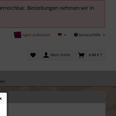
t erreichbar. Bestellungen nehmen wir in
Agon-Auktionen
Service/Hilfe
Deutsch
Mein Konto
0,00 € *
nen