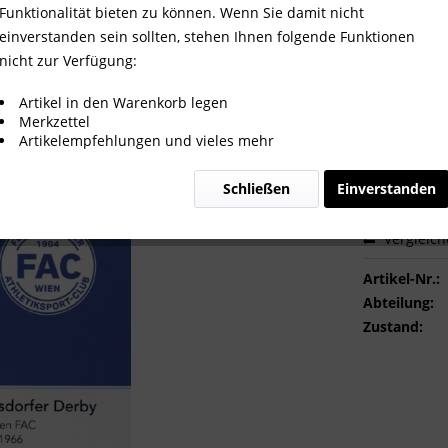
Derby - Admira gegen FAC 1906 b
Funktionalität bieten zu können. Wenn Sie damit nicht
einverstanden sein sollten, stehen Ihnen folgende Funktionen
nicht zur Verfügung:
29,99 
Artikel in den Warenkorb legen
Merkzettel
inkl. MwSt.
zzg
Artikelempfehlungen und vieles mehr
Sofort ver
Schließen
Einverstanden
Vergleic
Artikel-Nr.:
Abteilung:
Zustand: