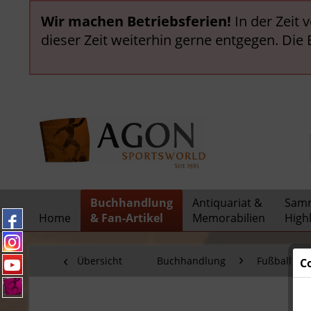
Wir machen Betriebsferien!
In der Zeit 
dieser Zeit weiterhin gerne entgegen. Die
Buchhandlung
Antiquariat &
Samm
Home
& Fan-Artikel
Memorabilien
Highl
Übersicht
Buchhandlung
Fußball Bü
C