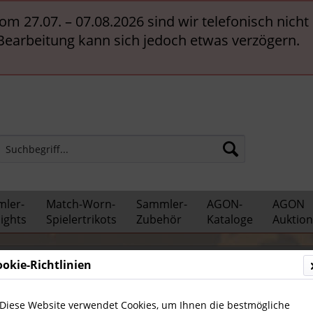
vom 27.07. – 07.08.2026 sind wir telefonisch nich
 Bearbeitung kann sich jedoch etwas verzögern.
ler-
Match-Worn-
Sammler-
AGON-
AGON
ights
Spielertrikots
Zubehör
Kataloge
Auktio
cher
Fußball international
Europa
ookie-Richtlinien
Diese Website verwendet Cookies, um Ihnen die bestmögliche