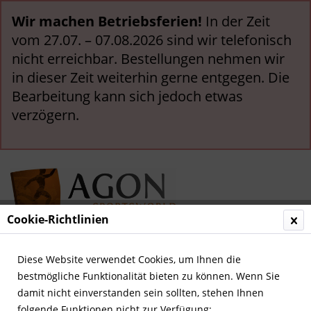
Wir machen Betriebsferien!
In der Zeit
vom 27.07. – 07.08.2026 sind wir telefonisch
nicht erreichbar. Bestellungen nehmen wir
in dieser Zeit weiterhin gerne entgegen. Die
Bearbeitung kann sich jedoch etwas
verzögern.
Cookie-Richtlinien
Menü
Diese Website verwendet Cookies, um Ihnen die
bestmögliche Funktionalität bieten zu können. Wenn Sie
Übersicht
Fußball in Deutschland
damit nicht einverstanden sein sollten, stehen Ihnen
folgende Funktionen nicht zur Verfügung: