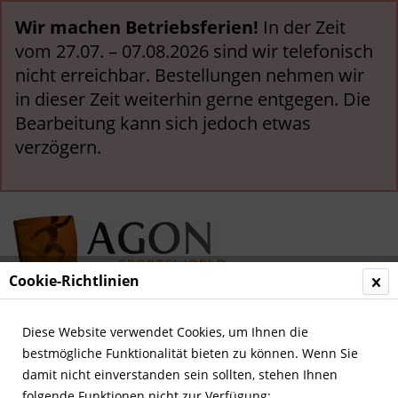
Wir machen Betriebsferien!
In der Zeit
vom 27.07. – 07.08.2026 sind wir telefonisch
nicht erreichbar. Bestellungen nehmen wir
in dieser Zeit weiterhin gerne entgegen. Die
Bearbeitung kann sich jedoch etwas
verzögern.
Cookie-Richtlinien
Menü
Diese Website verwendet Cookies, um Ihnen die
bestmögliche Funktionalität bieten zu können. Wenn Sie
Übersicht
Mönchengladbach, Borussia
damit nicht einverstanden sein sollten, stehen Ihnen
folgende Funktionen nicht zur Verfügung: