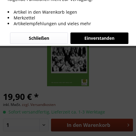
Die Fohlenelf - Borussia
Artikel in den Warenkorb legen
Mönchengladbach
Merkzettel
Artikelempfehlungen und vieles mehr
Schließen
Einverstanden
19,90 € *
inkl. MwSt.
zzgl. Versandkosten
Sofort versandfertig, Lieferzeit ca. 1-3 Werktage
In den
Warenkorb