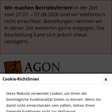
Wir machen Betriebsferien!
In der Zeit
vom 27.07. – 07.08.2026 sind wir telefonisch
nicht erreichbar. Bestellungen nehmen wir
in dieser Zeit weiterhin gerne entgegen. Die
Bearbeitung kann sich jedoch etwas
verzögern.
Cookie-Richtlinien
Menü
Diese Website verwendet Cookies, um Ihnen die
bestmögliche Funktionalität bieten zu können. Wenn Sie
Übersicht
Bremen, Werder
damit nicht einverstanden sein sollten, stehen Ihnen
folgende Funktionen nicht zur Verfügung: