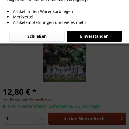
Werder. Das offizielle Jahrbuch 2019.
Artikel in den Warenkorb legen
Merkzettel
Artikelempfehlungen und vieles mehr
Schließen
Einverstanden
12,80 € *
inkl. MwSt.
zzgl. Versandkosten
Sofort versandfertig, Lieferzeit ca. 1-3 Werktage
In den
Warenkorb