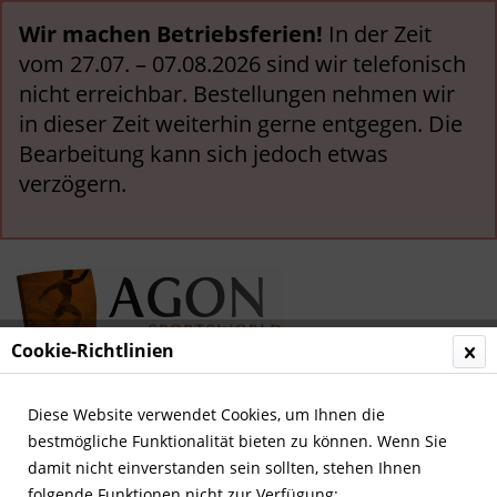
Wir machen Betriebsferien!
In der Zeit
vom 27.07. – 07.08.2026 sind wir telefonisch
nicht erreichbar. Bestellungen nehmen wir
in dieser Zeit weiterhin gerne entgegen. Die
Bearbeitung kann sich jedoch etwas
verzögern.
Cookie-Richtlinien
Menü
Diese Website verwendet Cookies, um Ihnen die
bestmögliche Funktionalität bieten zu können. Wenn Sie
Übersicht
Biografien
damit nicht einverstanden sein sollten, stehen Ihnen
folgende Funktionen nicht zur Verfügung: