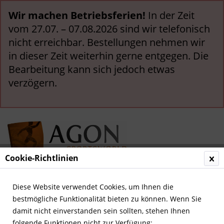
Wir machen Betriebsferien!
In der Zeit
vom 27.07. – 07.08.2026 sind wir telefonisch
nicht erreichbar. Bestellungen nehmen wir
in dieser Zeit weiterhin gerne entgegen. Die
Bearbeitung kann sich jedoch etwas
verzögern.
Cookie-Richtlinien
Menü
Diese Website verwendet Cookies, um Ihnen die
bestmögliche Funktionalität bieten zu können. Wenn Sie
Übersicht
Olympia 1976-2000
damit nicht einverstanden sein sollten, stehen Ihnen
folgende Funktionen nicht zur Verfügung: