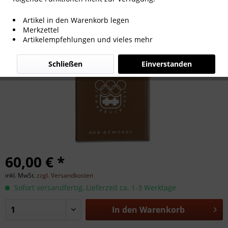
Mappe OS 1976 Innsbruck
Artikel in den Warenkorb legen
Merkzettel
Artikelempfehlungen und vieles mehr
Schließen
Einverstanden
60,00 € *
inkl. MwSt.
zzgl. Versandkosten
Sofort versandfertig, Lieferzeit ca. 1-3 Werktage
In den
Warenkorb