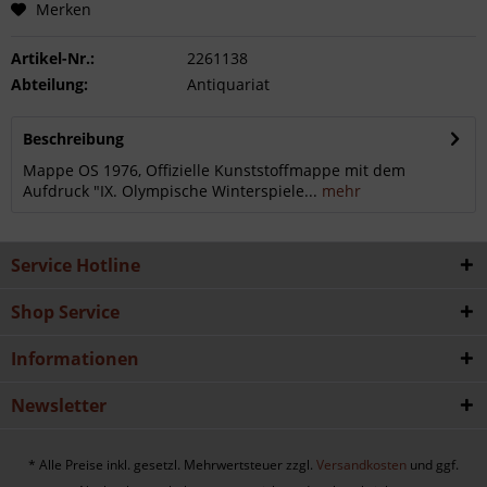
Merken
Artikel-Nr.:
2261138
Abteilung:
Antiquariat
Beschreibung
Mappe OS 1976, Offizielle Kunststoffmappe mit dem
Aufdruck "IX. Olympische Winterspiele...
mehr
Service Hotline
Shop Service
Informationen
Newsletter
* Alle Preise inkl. gesetzl. Mehrwertsteuer zzgl.
Versandkosten
und ggf.