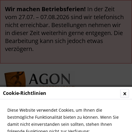
Wir machen Betriebsferien!
In der Zeit
vom 27.07. – 07.08.2026 sind wir telefonisch
nicht erreichbar. Bestellungen nehmen wir
in dieser Zeit weiterhin gerne entgegen. Die
Bearbeitung kann sich jedoch etwas
verzögern.
Cookie-Richtlinien
Menü
Diese Website verwendet Cookies, um Ihnen die
bestmögliche Funktionalität bieten zu können. Wenn Sie
Olympia 1896-1932
damit nicht einverstanden sein sollten, stehen Ihnen
folgende Funktionen nicht zur Verfügung: