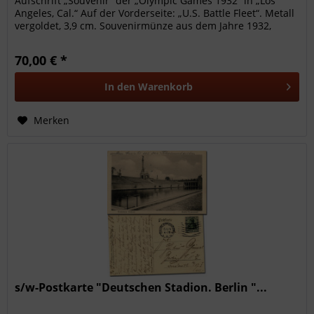
Aufschrift „Souvenir“ der „Olympic Games 1932“ in „Los
Angeles, Cal.“ Auf der Vorderseite: „U.S. Battle Fleet“. Metall
vergoldet, 3,9 cm. Souvenirmünze aus dem Jahre 1932,
wird...
70,00 € *
In den
Warenkorb
Merken
s/w-Postkarte "Deutschen Stadion. Berlin "...