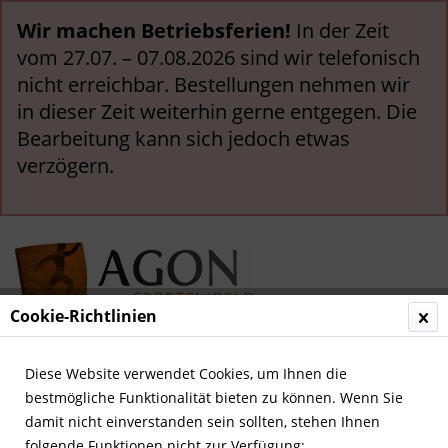
Wir machen Betriebsferien!
In der Zeit
vom 27.07. – 07.08.2026 sind wir telefonisch
nicht erreichbar. Bestellungen nehmen wir
in dieser Zeit weiterhin gerne entgegen. Die
Bearbeitung kann sich jedoch etwas
verzögern.
Cookie-Richtlinien
Menü
Diese Website verwendet Cookies, um Ihnen die
bestmögliche Funktionalität bieten zu können. Wenn Sie
Übersicht
Olympia 1940-1968
damit nicht einverstanden sein sollten, stehen Ihnen
folgende Funktionen nicht zur Verfügung: