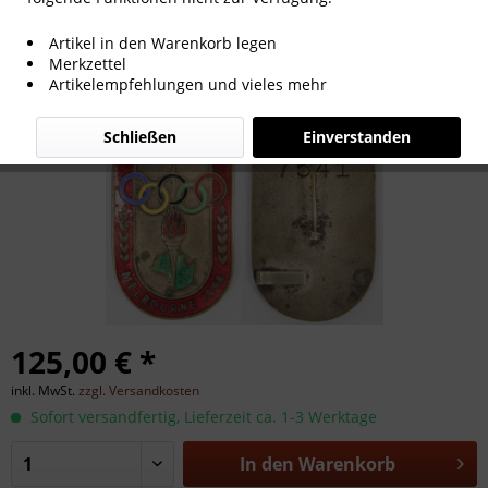
„Olympic Games Melbourne 1956“.
Artikel in den Warenkorb legen
Nummeriertes Abzei,
Merkzettel
Teilnehmerabzeichen 1956
Artikelempfehlungen und vieles mehr
Schließen
Einverstanden
125,00 € *
inkl. MwSt.
zzgl. Versandkosten
Sofort versandfertig, Lieferzeit ca. 1-3 Werktage
In den
Warenkorb