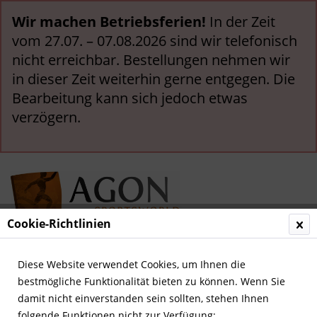
Wir machen Betriebsferien!
In der Zeit
vom 27.07. – 07.08.2026 sind wir telefonisch
nicht erreichbar. Bestellungen nehmen wir
in dieser Zeit weiterhin gerne entgegen. Die
Bearbeitung kann sich jedoch etwas
verzögern.
Cookie-Richtlinien
Menü
Diese Website verwendet Cookies, um Ihnen die
bestmögliche Funktionalität bieten zu können. Wenn Sie
Übersicht
Olympia 1940-1968
damit nicht einverstanden sein sollten, stehen Ihnen
folgende Funktionen nicht zur Verfügung: