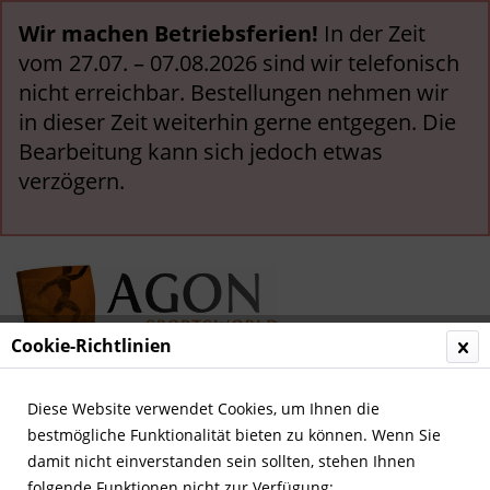
Wir machen Betriebsferien!
In der Zeit
vom 27.07. – 07.08.2026 sind wir telefonisch
nicht erreichbar. Bestellungen nehmen wir
in dieser Zeit weiterhin gerne entgegen. Die
Bearbeitung kann sich jedoch etwas
verzögern.
Cookie-Richtlinien
Menü
Diese Website verwendet Cookies, um Ihnen die
bestmögliche Funktionalität bieten zu können. Wenn Sie
Übersicht
Olympia 1940-1968
damit nicht einverstanden sein sollten, stehen Ihnen
folgende Funktionen nicht zur Verfügung: