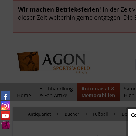
Wir machen Betriebsferien!
In der Zeit 
dieser Zeit weiterhin gerne entgegen. Die
Buchhandlung
Antiquariat &
Samm
Home
& Fan-Artikel
Memorabilien
Highl
Antiquariat
Bücher
Fußball
Deutsc
C