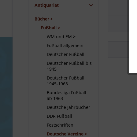
Antiquariat
Bücher
Fußball
WM und EM
Fußball allgemein
Deutscher Fußball
Deutscher Fußball bis
1945
Deutscher Fußball
1945-1963
Bundesliga Fußball
ab 1963
Deutsche Jahrbücher
DDR Fußball
Festschriften
Deutsche Vereine