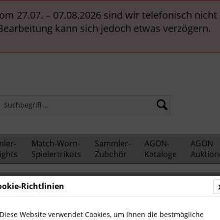
vom 27.07. – 07.08.2026 sind wir telefonisch nich
 Bearbeitung kann sich jedoch etwas verzögern.
ler-
Match-Worn-
Sammler-
AGON-
AGON
ights
Spielertrikots
Zubehör
Kataloge
Auktion
he Vereine
Wolfsburg, VfL
ookie-Richtlinien
Diese Website verwendet Cookies, um Ihnen die bestmögliche