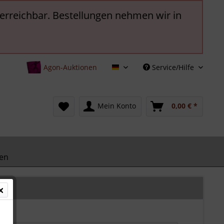
t erreichbar. Bestellungen nehmen wir in
Agon-Auktionen
Service/Hilfe
Deutsch
Mein Konto
0,00 € *
en