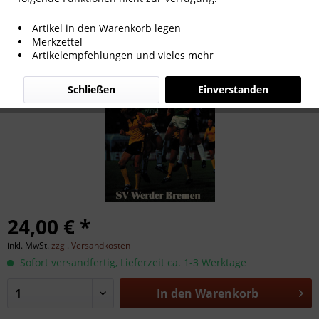
SV Werder Bremen. Immer dabei.
Artikel in den Warenkorb legen
Merkzettel
Artikelempfehlungen und vieles mehr
Schließen
Einverstanden
24,00 € *
inkl. MwSt.
zzgl. Versandkosten
Sofort versandfertig, Lieferzeit ca. 1-3 Werktage
In den
Warenkorb