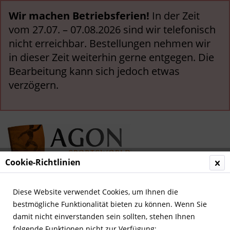
Wir machen Betriebsferien!
In der Zeit
vom 27.07. – 07.08.2026 sind wir telefonisch
nicht erreichbar. Bestellungen nehmen wir
in dieser Zeit weiterhin gerne entgegen. Die
Bearbeitung kann sich jedoch etwas
verzögern.
Cookie-Richtlinien
Menü
Diese Website verwendet Cookies, um Ihnen die
bestmögliche Funktionalität bieten zu können. Wenn Sie
Übersicht
Bremen, Werder
damit nicht einverstanden sein sollten, stehen Ihnen
folgende Funktionen nicht zur Verfügung: