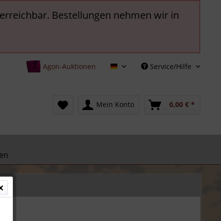
t erreichbar. Bestellungen nehmen wir in
Agon-Auktionen
Service/Hilfe
Deutsch
Mein Konto
0,00 € *
en