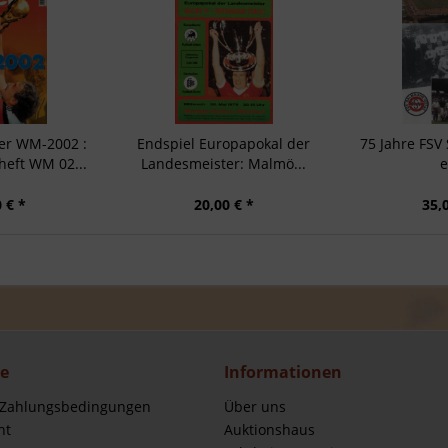
r WM-2002 :
Endspiel Europapokal der
75 Jahre FSV
heft WM 02...
Landesmeister: Malmö...
e
 € *
20,00 € *
35,
ce
Informationen
 Zahlungsbedingungen
Über uns
ht
Auktionshaus