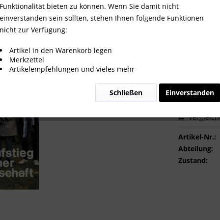
er Dorfmannschaft.
Funktionalität bieten zu können. Wenn Sie damit nicht
einverstanden sein sollten, stehen Ihnen folgende Funktionen
nicht zur Verfügung:
24,00 
Artikel in den Warenkorb legen
Merkzettel
inkl. MwSt.
zzg
Artikelempfehlungen und vieles mehr
Sofort ver
Schließen
Einverstanden
Vergleic
Artikel-Nr.:
Abteilung:
Zustand: