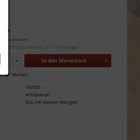
€ *
l. Versandkosten
sandfertig, Lieferzeit ca. 1-3 Werktage
In den
Warenkorb
hen
Merken
S02820
Antiquariat
Gut, mit kleinen Mängeln