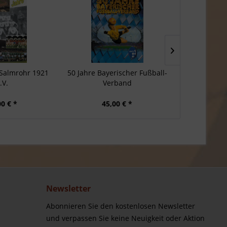
 Salmrohr 1921
50 Jahre Bayerischer Fußball-
Deutscher M
.V.
Verband
Borussi
00 € *
45,00 € *
20
Newsletter
Abonnieren Sie den kostenlosen Newsletter
und verpassen Sie keine Neuigkeit oder Aktion