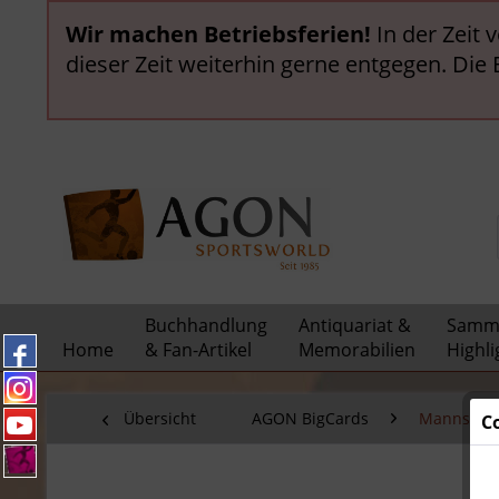
Wir machen Betriebsferien!
In der Zeit 
dieser Zeit weiterhin gerne entgegen. Die
Buchhandlung
Antiquariat &
Samml
Home
& Fan-Artikel
Memorabilien
Highli
Übersicht
AGON BigCards
Mannschaf
C