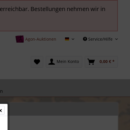
t erreichbar. Bestellungen nehmen wir in
Agon-Auktionen
Service/Hilfe
Deutsch
Mein Konto
0,00 € *
en