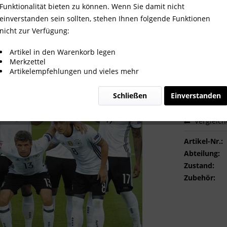
2016
Funktionalität bieten zu können. Wenn Sie damit nicht
einverstanden sein sollten, stehen Ihnen folgende Funktionen
nicht zur Verfügung:
2,00 €
Artikel in den Warenkorb legen
Merkzettel
inkl. MwSt.
zzg
Artikelempfehlungen und vieles mehr
Sofort ver
Schließen
Einverstanden
Vergleic
Artikel-Nr.:
Abteilung:
Zustand:
Zubehör: