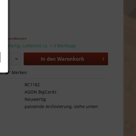
 *
l. Versandkosten
sandfertig, Lieferzeit ca. 1-3 Werktage
In den
Warenkorb
hen
Merken
BC1182
AGON BigCards
Neuwertig
passende Archivierung, siehe unten