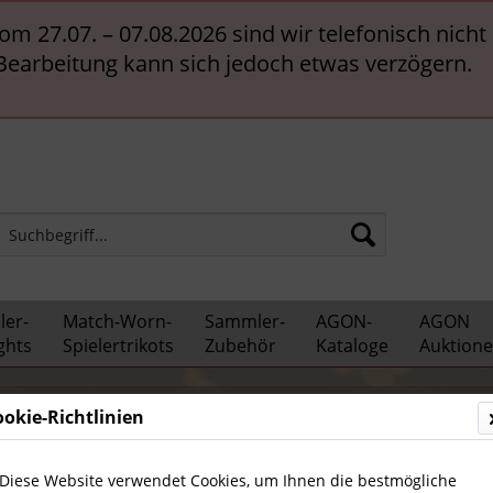
vom 27.07. – 07.08.2026 sind wir telefonisch nich
 Bearbeitung kann sich jedoch etwas verzögern.
er-
Match-Worn-
Sammler-
AGON-
AGON
ghts
Spielertrikots
Zubehör
Kataloge
Auktion
ten und Spiele
ookie-Richtlinien
Diese Website verwendet Cookies, um Ihnen die bestmögliche