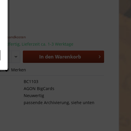
 *
l. Versandkosten
sandfertig, Lieferzeit ca. 1-3 Werktage
In den
Warenkorb
hen
Merken
BC1103
AGON BigCards
Neuwertig
passende Archivierung, siehe unten