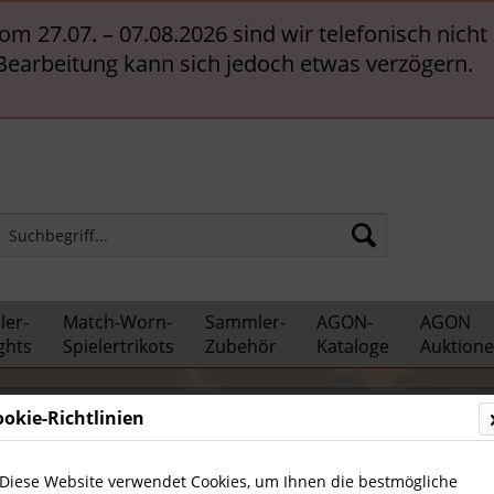
vom 27.07. – 07.08.2026 sind wir telefonisch nich
 Bearbeitung kann sich jedoch etwas verzögern.
er-
Match-Worn-
Sammler-
AGON-
AGON
ghts
Spielertrikots
Zubehör
Kataloge
Auktion
ten und Spiele
ookie-Richtlinien
Diese Website verwendet Cookies, um Ihnen die bestmögliche