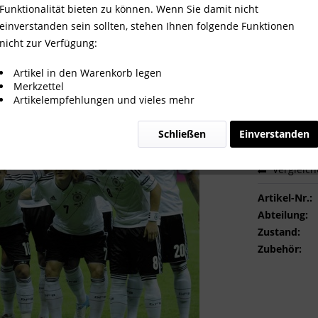
2012
Funktionalität bieten zu können. Wenn Sie damit nicht
einverstanden sein sollten, stehen Ihnen folgende Funktionen
nicht zur Verfügung:
2,00 €
Artikel in den Warenkorb legen
Merkzettel
inkl. MwSt.
zzg
Artikelempfehlungen und vieles mehr
Sofort ver
Schließen
Einverstanden
Vergleic
Artikel-Nr.:
Abteilung:
Zustand:
Zubehör: