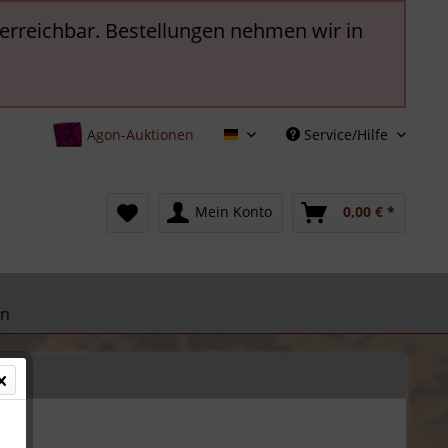
t erreichbar. Bestellungen nehmen wir in
Agon-Auktionen
Service/Hilfe
Deutsch
Mein Konto
0,00 € *
en