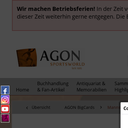
Wir machen Betriebsferien!
In der Zeit 
dieser Zeit weiterhin gerne entgegen. Die
Buchhandlung
Antiquariat &
Samml
Home
& Fan-Artikel
Memorabilien
Highli
Übersicht
AGON BigCards
Mannschaf
C