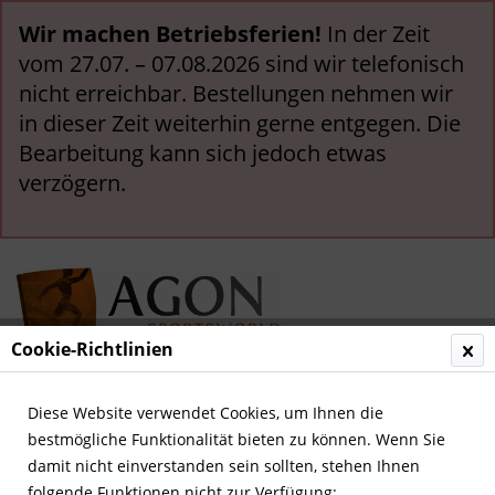
Wir machen Betriebsferien!
In der Zeit
vom 27.07. – 07.08.2026 sind wir telefonisch
nicht erreichbar. Bestellungen nehmen wir
in dieser Zeit weiterhin gerne entgegen. Die
Bearbeitung kann sich jedoch etwas
verzögern.
Cookie-Richtlinien
Menü
Diese Website verwendet Cookies, um Ihnen die
bestmögliche Funktionalität bieten zu können. Wenn Sie
Übersicht
Deutsche Nationalspieler
damit nicht einverstanden sein sollten, stehen Ihnen
folgende Funktionen nicht zur Verfügung: