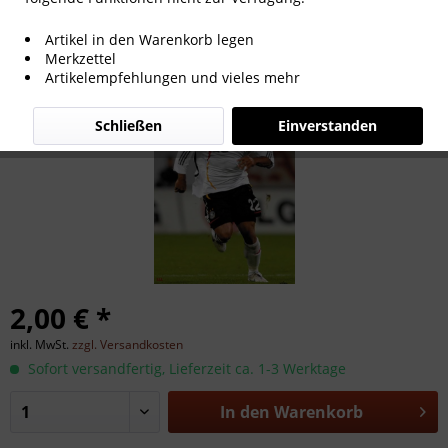
David Odonkor
Artikel in den Warenkorb legen
Merkzettel
Artikelempfehlungen und vieles mehr
Schließen
Einverstanden
2,00 € *
inkl. MwSt.
zzgl. Versandkosten
Sofort versandfertig, Lieferzeit ca. 1-3 Werktage
In den
Warenkorb