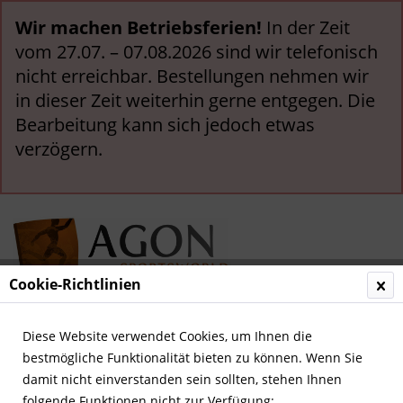
Wir machen Betriebsferien!
In der Zeit
vom 27.07. – 07.08.2026 sind wir telefonisch
nicht erreichbar. Bestellungen nehmen wir
in dieser Zeit weiterhin gerne entgegen. Die
Bearbeitung kann sich jedoch etwas
verzögern.
Cookie-Richtlinien
Menü
Diese Website verwendet Cookies, um Ihnen die
bestmögliche Funktionalität bieten zu können. Wenn Sie
Übersicht
Deutsche Nationalspieler
damit nicht einverstanden sein sollten, stehen Ihnen
folgende Funktionen nicht zur Verfügung: