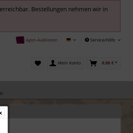
t erreichbar. Bestellungen nehmen wir in
Agon-Auktionen
Service/Hilfe
Deutsch
Mein Konto
0,00 € *
en