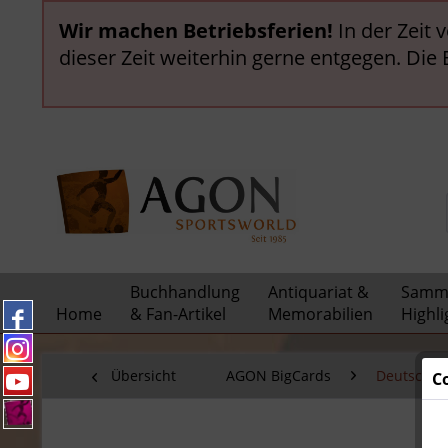
Wir machen Betriebsferien!
In der Zeit 
dieser Zeit weiterhin gerne entgegen. Die
Buchhandlung
Antiquariat &
Samml
Home
& Fan-Artikel
Memorabilien
Highli
Übersicht
AGON BigCards
Deutsche N
C