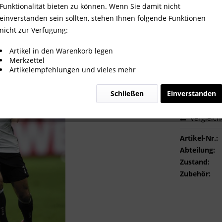
Funktionalität bieten zu können. Wenn Sie damit nicht
einverstanden sein sollten, stehen Ihnen folgende Funktionen
nicht zur Verfügung:
2,00 €
Artikel in den Warenkorb legen
Merkzettel
inkl. MwSt.
zzg
Artikelempfehlungen und vieles mehr
Sofort ver
Schließen
Einverstanden
Vergleic
Artikel-Nr.:
Abteilung:
Zustand:
Zubehör: