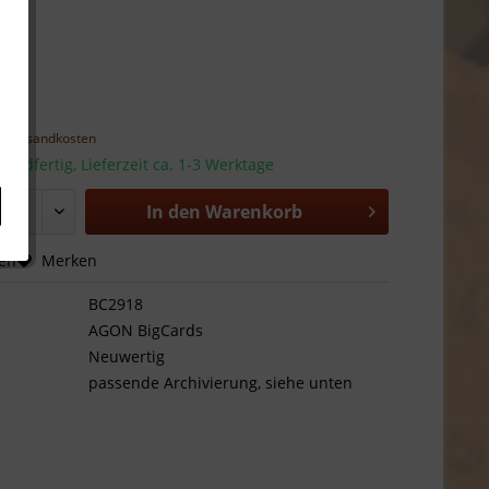
 *
l. Versandkosten
sandfertig, Lieferzeit ca. 1-3 Werktage
In den
Warenkorb
hen
Merken
BC2918
AGON BigCards
Neuwertig
passende Archivierung, siehe unten