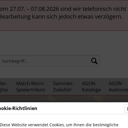
vom 27.07. – 07.08.2026 sind wir telefonisch nich
 Bearbeitung kann sich jedoch etwas verzögern.
er-
Match-Worn-
Sammler-
AGON-
AGON
ghts
Spielertrikots
Zubehör
Kataloge
Auktion
ationalspieler
ookie-Richtlinien
Diese Website verwendet Cookies, um Ihnen die bestmögliche