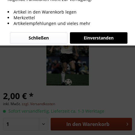
Rudi Völler
Artikel in den Warenkorb legen
Merkzettel
Artikelempfehlungen und vieles mehr
Schließen
Einverstanden
2,00 € *
inkl. MwSt.
zzgl. Versandkosten
Sofort versandfertig, Lieferzeit ca. 1-3 Werktage
In den
Warenkorb