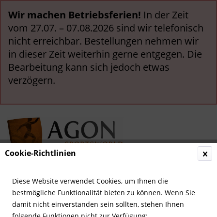
Wir machen Betriebsferien!
In der Zeit
vom 27.07. – 07.08.2026 sind wir telefonisch
nicht erreichbar. Bestellungen nehmen wir
in dieser Zeit weiterhin gerne entgegen. Die
Bearbeitung kann sich jedoch etwas
verzögern.
Cookie-Richtlinien
Menü
Diese Website verwendet Cookies, um Ihnen die
bestmögliche Funktionalität bieten zu können. Wenn Sie
Übersicht
Deutsche Nationalspieler
damit nicht einverstanden sein sollten, stehen Ihnen
folgende Funktionen nicht zur Verfügung: