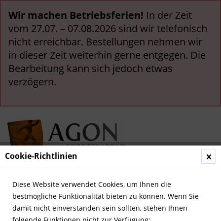
Wir machen Betriebsferien!
In der Zeit
vom 27.07. – 07.08.2026 sind wir telefonisch
nicht erreichbar. Bestellungen nehmen wir
in dieser Zeit weiterhin gerne entgegen. Die
Bearbeitung kann sich jedoch etwas
verzögern.
Cookie-Richtlinien
Menü
Diese Website verwendet Cookies, um Ihnen die
bestmögliche Funktionalität bieten zu können. Wenn Sie
Übersicht
Deutsche Nationalspieler
damit nicht einverstanden sein sollten, stehen Ihnen
folgende Funktionen nicht zur Verfügung: