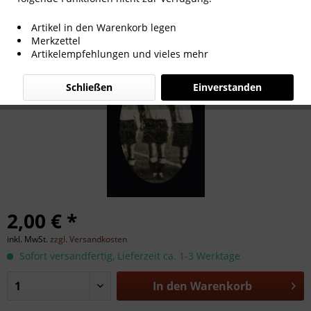
Lothar Richter
Artikel in den Warenkorb legen
Merkzettel
Artikelempfehlungen und vieles mehr
Schließen
Einverstanden
2,00 € *
inkl. MwSt.
zzgl. Versandkosten
Sofort versandfertig, Lieferzeit ca. 1-3 Werktage
In den
Warenkorb