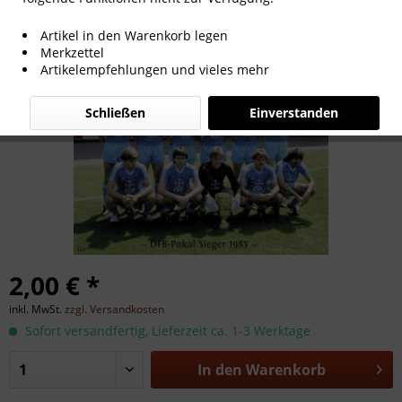
DFB-Pokalsieger 1985
Artikel in den Warenkorb legen
Merkzettel
Artikelempfehlungen und vieles mehr
Schließen
Einverstanden
2,00 € *
inkl. MwSt.
zzgl. Versandkosten
Sofort versandfertig, Lieferzeit ca. 1-3 Werktage
In den
Warenkorb