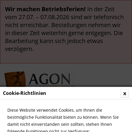
Wir machen Betriebsferien!
In der Zeit
vom 27.07. – 07.08.2026 sind wir telefonisch
nicht erreichbar. Bestellungen nehmen wir
in dieser Zeit weiterhin gerne entgegen. Die
Bearbeitung kann sich jedoch etwas
verzögern.
Cookie-Richtlinien
Menü
Diese Website verwendet Cookies, um Ihnen die
bestmögliche Funktionalität bieten zu können. Wenn Sie
Übersicht
Deutsche Meister & Pokalsieger
damit nicht einverstanden sein sollten, stehen Ihnen
folgende Funktionen nicht zur Verfügung: