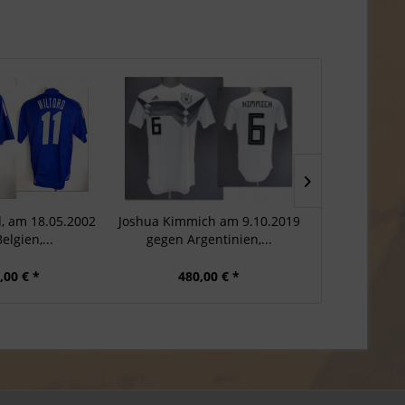
d, am 18.05.2002
Joshua Kimmich am 9.10.2019
Alexander P
elgien,...
gegen Argentinien,...
2026 DF
,00 € *
480,00 € *
750