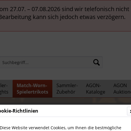
vom 27.07. – 07.08.2026 sind wir telefonisch nich
 Bearbeitung kann sich jedoch etwas verzögern.
er-
Match-Worn-
Sammler-
AGON-
AGON
ghts
Spielertrikots
Zubehör
Kataloge
Auktion
ookie-Richtlinien
Diese Website verwendet Cookies, um Ihnen die bestmögliche