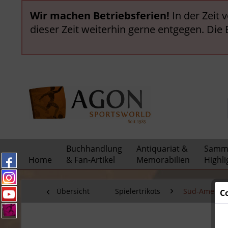
Wir machen Betriebsferien!
In der Zeit 
dieser Zeit weiterhin gerne entgegen. Die
Buchhandlung
Antiquariat &
Samml
Home
& Fan-Artikel
Memorabilien
Highli
Übersicht
Spielertrikots
Süd-Amerika
C