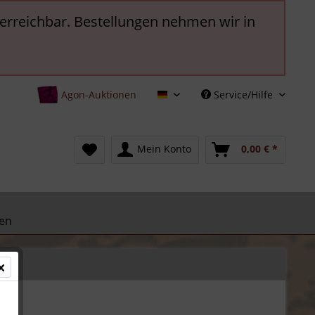
t erreichbar. Bestellungen nehmen wir in
Agon-Auktionen
Service/Hilfe
Deutsch
Mein Konto
0,00 € *
en