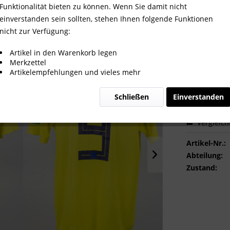
2018 gegen Senegal, Kolumbien -
Funktionalität bieten zu können. Wenn Sie damit nicht
einverstanden sein sollten, stehen Ihnen folgende Funktionen
nicht zur Verfügung:
650,00
Artikel in den Warenkorb legen
Merkzettel
inkl. MwSt.
zzg
Artikelempfehlungen und vieles mehr
Sofort ver
Schließen
Einverstanden
Vergleic
Artikel-Nr.:
Abteilung:
Zustand: