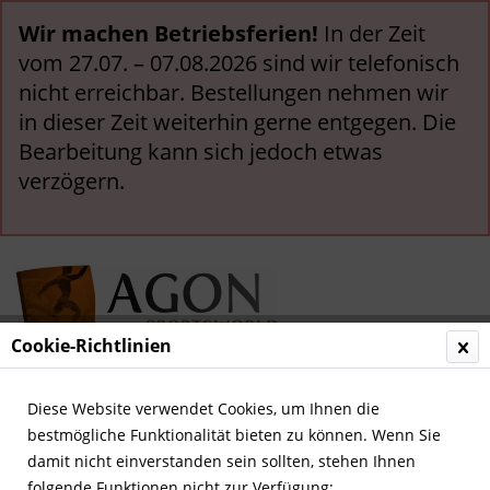
Wir machen Betriebsferien!
In der Zeit
vom 27.07. – 07.08.2026 sind wir telefonisch
nicht erreichbar. Bestellungen nehmen wir
in dieser Zeit weiterhin gerne entgegen. Die
Bearbeitung kann sich jedoch etwas
verzögern.
Cookie-Richtlinien
Menü
Diese Website verwendet Cookies, um Ihnen die
bestmögliche Funktionalität bieten zu können. Wenn Sie
Übersicht
Spanien
damit nicht einverstanden sein sollten, stehen Ihnen
folgende Funktionen nicht zur Verfügung: