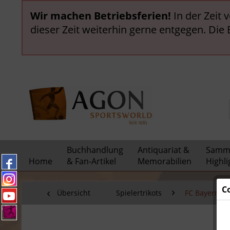
Wir machen Betriebsferien!
In der Zeit 
dieser Zeit weiterhin gerne entgegen. Die
Buchhandlung
Antiquariat &
Samml
Home
& Fan-Artikel
Memorabilien
Highli
C
Übersicht
Spielertrikots
FC Bayern M