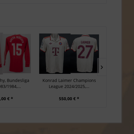
hy, Bundesliga
Konrad Laimer Champions
Raphael Guer
83/1984,...
League 2024/2025,...
League 2
,00 € *
550,00 € *
500