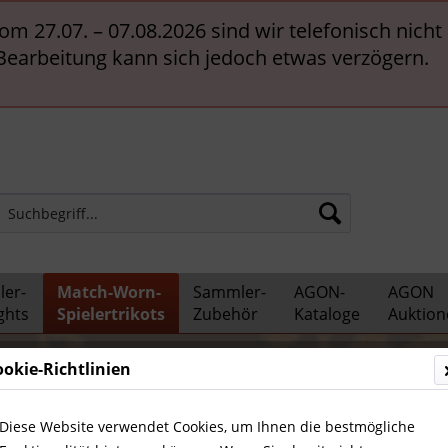
vom 27.07. – 07.08.2026 sind wir telefonisch nich
 Bearbeitung kann sich jedoch etwas verzögern.
er-
Match-Worn-
Sammler-
AGON-
AGON
ghts
Spielertrikots
Zubehör
Kataloge
Auktion
ookie-Richtlinien
ünchen
Diese Website verwendet Cookies, um Ihnen die bestmögliche