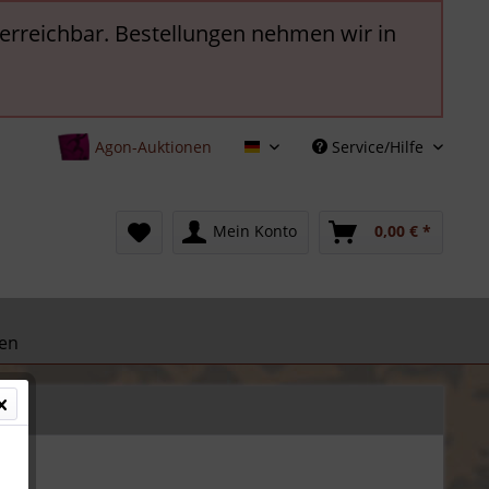
t erreichbar. Bestellungen nehmen wir in
Agon-Auktionen
Service/Hilfe
Deutsch
Mein Konto
0,00 € *
en