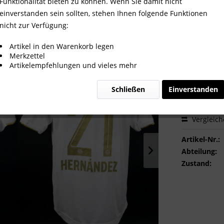
8.2022 gegen VfL Bochum, Münc
Funktionalität bieten zu können. Wenn Sie damit nicht
einverstanden sein sollten, stehen Ihnen folgende Funktionen
nicht zur Verfügung:
380,00
Artikel in den Warenkorb legen
Merkzettel
inkl. MwSt.
zzg
Artikelempfehlungen und vieles mehr
Sofort ver
Schließen
Einverstanden
Vergleic
Artikel-Nr.:
Abteilung:
Zustand: