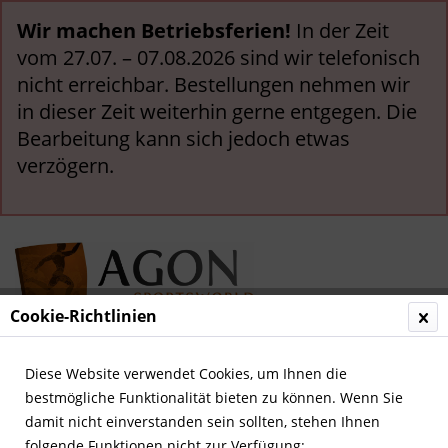
Wir machen Betriebsferien!
In der Zeit
vom 27.07. – 07.08.2026 sind wir telefonisch
nicht erreichbar. Bestellungen nehmen wir
in dieser Zeit weiterhin gerne entgegen. Die
Bearbeitung kann sich jedoch etwas
verzögern.
Cookie-Richtlinien
Menü
Diese Website verwendet Cookies, um Ihnen die
bestmögliche Funktionalität bieten zu können. Wenn Sie
Übersicht
England
damit nicht einverstanden sein sollten, stehen Ihnen
folgende Funktionen nicht zur Verfügung: