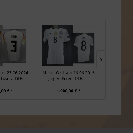
am 23.06.2024
Mesut Özil, am 16.06.2016
Alexander P
chweiz, DFB...
gegen Polen, DFB -...
2026 DF
,00 € *
1.000,00 € *
750