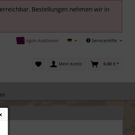
t erreichbar. Bestellungen nehmen wir in
Agon-Auktionen
Service/Hilfe
Deutsch
Mein Konto
0,00 € *
en