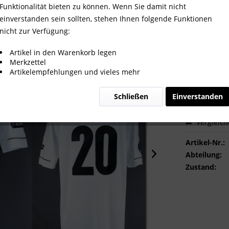
2 gegen Italien, DFB - Trikot 20
Funktionalität bieten zu können. Wenn Sie damit nicht
einverstanden sein sollten, stehen Ihnen folgende Funktionen
nicht zur Verfügung:
900,00
Artikel in den Warenkorb legen
Merkzettel
inkl. MwSt.
zzg
Artikelempfehlungen und vieles mehr
Sofort ver
Schließen
Einverstanden
Vergleic
Artikel-Nr.:
Abteilung:
Zustand: