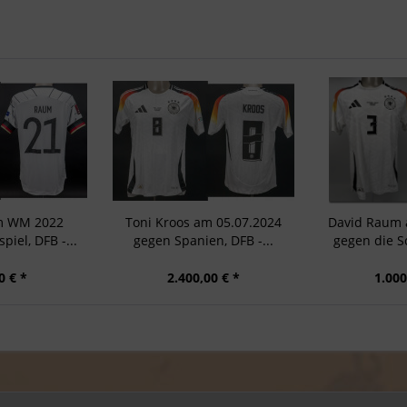
m WM 2022
Toni Kroos am 05.07.2024
David Raum 
piel, DFB -...
gegen Spanien, DFB -...
gegen die S
0 € *
2.400,00 € *
1.000