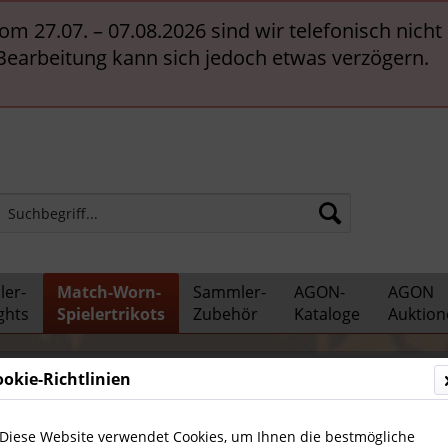
vom 27.07. – 07.08.2026 sind wir telefonisch nich
 Bearbeitung kann sich jedoch etwas verzögern.
er-
Match-Worn-
Sammler-
AGON-
AGON
ghts
Spielertrikots
Zubehör
Kataloge
Auktion
- und EM-Trikots
ookie-Richtlinien
Diese Website verwendet Cookies, um Ihnen die bestmögliche