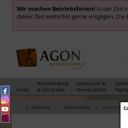
Wir machen Betriebsferien!
In der Zeit 
dieser Zeit weiterhin gerne entgegen. Die
Buchhandlung
Antiquariat &
Samml
Home
& Fan-Artikel
Memorabilien
Highli
Übersicht
Spielertrikots
Deutsche WM
C