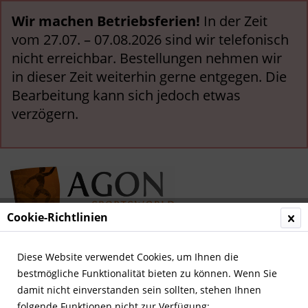
Wir machen Betriebsferien!
In der Zeit
vom 27.07. – 07.08.2026 sind wir telefonisch
nicht erreichbar. Bestellungen nehmen wir
in dieser Zeit weiterhin gerne entgegen. Die
Bearbeitung kann sich jedoch etwas
verzögern.
Cookie-Richtlinien
Menü
Diese Website verwendet Cookies, um Ihnen die
bestmögliche Funktionalität bieten zu können. Wenn Sie
Übersicht
Andere internationale Verbände
damit nicht einverstanden sein sollten, stehen Ihnen
folgende Funktionen nicht zur Verfügung: