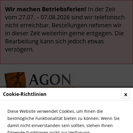
Wir machen Betriebsferien!
In der Zeit
vom 27.07. – 07.08.2026 sind wir telefonisch
nicht erreichbar. Bestellungen nehmen wir
in dieser Zeit weiterhin gerne entgegen. Die
Bearbeitung kann sich jedoch etwas
verzögern.
Cookie-Richtlinien
Menü
Diese Website verwendet Cookies, um Ihnen die
bestmögliche Funktionalität bieten zu können. Wenn Sie
Übersicht
Andere deutsche Vereine
damit nicht einverstanden sein sollten, stehen Ihnen
folgende Funktionen nicht zur Verfügung: